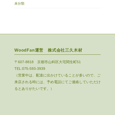
未分類
WoodFan運営 株式会社三久木材
〒607-8818 京都市山科区大宅関生町51
TEL:075-593-3939
（営業中は、配達に出かけていることが多いので、ご
来店される時には、予め電話にてご連絡していただけ
るとありがたいです。）